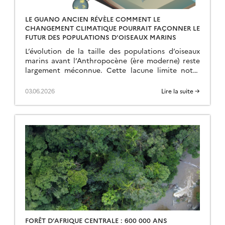
LE GUANO ANCIEN RÉVÈLE COMMENT LE
CHANGEMENT CLIMATIQUE POURRAIT FAÇONNER LE
FUTUR DES POPULATIONS D’OISEAUX MARINS
L’évolution de la taille des populations d’oiseaux
marins avant l’Anthropocène (ère moderne) reste
largement méconnue. Cette lacune limite notre
compréhension des phénomènes actuels et notre
capacité à prédire les conséquences […]
03.06.2026
Lire la suite →
FORÊT D’AFRIQUE CENTRALE : 600 000 ANS