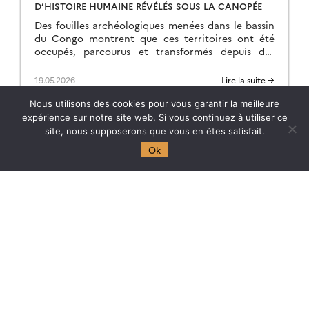
D’HISTOIRE HUMAINE RÉVÉLÉS SOUS LA CANOPÉE
Des fouilles archéologiques menées dans le bassin
du Congo montrent que ces territoires ont été
occupés, parcourus et transformés depuis des
centaines de milliers d’années, soit bien avant la
grande […]
19.05.2026
Lire la suite →
Nous utilisons des cookies pour vous garantir la meilleure
expérience sur notre site web. Si vous continuez à utiliser ce
site, nous supposerons que vous en êtes satisfait.
Ok
Axes scientifiques
Évolution & dynamique terrestre
Environnements & Climats actuels
et passés
Interactions Environnement –
Société