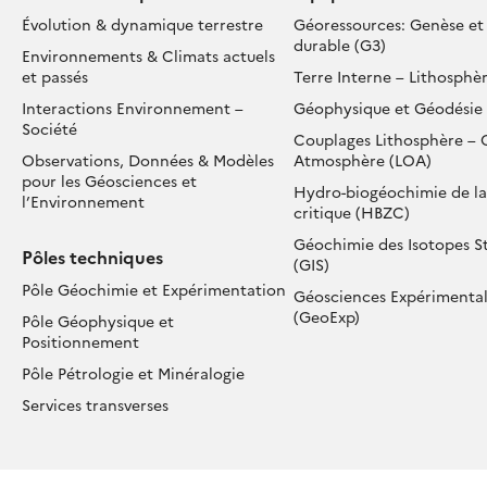
Évolution & dynamique terrestre
Géoressources: Genèse et
durable (G3)
Environnements & Climats actuels
et passés
Terre Interne – Lithosphèr
Interactions Environnement –
Géophysique et Géodésie 
Société
Couplages Lithosphère – 
Observations, Données & Modèles
Atmosphère (LOA)
pour les Géosciences et
Hydro-biogéochimie de la
l’Environnement
critique (HBZC)
Géochimie des Isotopes S
Pôles techniques
(GIS)
Pôle Géochimie et Expérimentation
Géosciences Expérimenta
(GeoExp)
Pôle Géophysique et
Positionnement
Pôle Pétrologie et Minéralogie
Services transverses