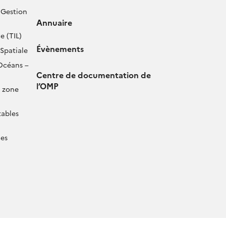
 Gestion
Annuaire
e (TIL)
Évènements
Spatiale
Océans –
Centre de documentation de
l’OMP
 zone
tables
les