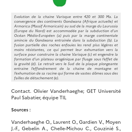
Evolution de la chaine Varisque entre 420 et 300 Ma. La
convergence des continents Gondwana (Afrique actuelle) et
Armorica (Massif Armoricain) au sud de la marge du Laurussia
(Europe du Nord) est accommodée par la subduction d’un
Océan Médio-Européen (a) puis par la marge continentale
amincie du Gondwana entrainée dans la subduction (b). La
fusion partielle des roches enfouies les rend plus légères et
moins résistantes, ce qui permet leur exhumation vers la
surface pour construire la chaine Varisque (c) et engendre la
formation d’un plateau orogénique par fluage sous l’effet de
la gravité (d). Le retrait vers le Sud de la plaque plongeante
entraine l’effondrement de la chaine de montagne et
l’exhumation de sa racine qui forme de vastes dômes sous des
failles de détachement (e).
Contact. Olivier Vanderhaeghe; GET Université
Paul Sabatier, équipe TIL
Sources :
Vanderhaeghe O., Laurent O., Gardien V., Moyen
J.-F., Gebelin A., Chelle-Michou C., Couzinié S.,