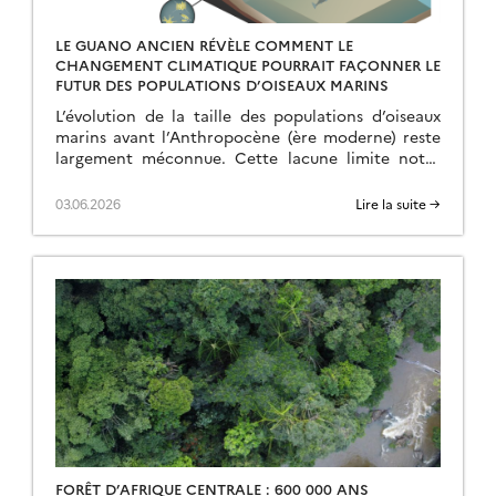
LE GUANO ANCIEN RÉVÈLE COMMENT LE
CHANGEMENT CLIMATIQUE POURRAIT FAÇONNER LE
FUTUR DES POPULATIONS D’OISEAUX MARINS
L’évolution de la taille des populations d’oiseaux
marins avant l’Anthropocène (ère moderne) reste
largement méconnue. Cette lacune limite notre
compréhension des phénomènes actuels et notre
capacité à prédire les conséquences […]
03.06.2026
Lire la suite →
FORÊT D’AFRIQUE CENTRALE : 600 000 ANS