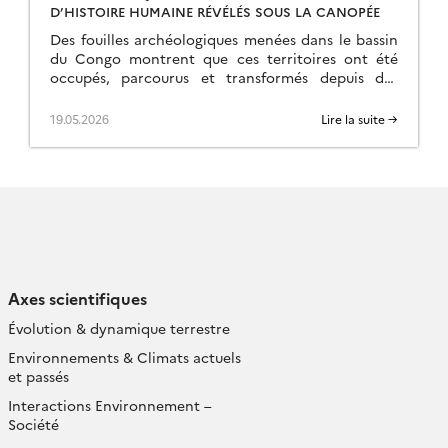
D’HISTOIRE HUMAINE RÉVÉLÉS SOUS LA CANOPÉE
Des fouilles archéologiques menées dans le bassin
du Congo montrent que ces territoires ont été
occupés, parcourus et transformés depuis des
centaines de milliers d’années, soit bien avant la
grande […]
19.05.2026
Lire la suite →
Axes scientifiques
Évolution & dynamique terrestre
Environnements & Climats actuels
et passés
Interactions Environnement –
Société