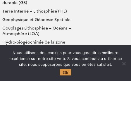
durable (G3)
Terre Interne – Lithosphère (TIL)
Géophysique et Géodésie Spatiale
Couplages Lithosphère – Océans –
Atmosphère (LOA)
Hydro-biogéochimie de la zone
critique (HBZC)
Nous utilisons des cookies pour vous garantir la meilleure
Géochimie des Isotopes Stables
expérience sur notre site web. Si vous continuez à utiliser ce
(GIS)
site, nous supposerons que vous en êtes satisfait.
Géosciences Expérimentales
Ok
(GeoExp)
Missions
Annuaire
Évènements