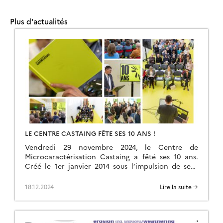
Plus d'actualités
LE CENTRE CASTAING FÊTE SES 10 ANS !
Vendredi 29 novembre 2024, le Centre de
Microcaractérisation Castaing a fêté ses 10 ans.
Créé le 1er janvier 2014 sous l’impulsion de sept
laboratoires toulousains (CEMES, CIRIMAT, GET,
LAAS, LAPLACE, […]
18.12.2024
Lire la suite →