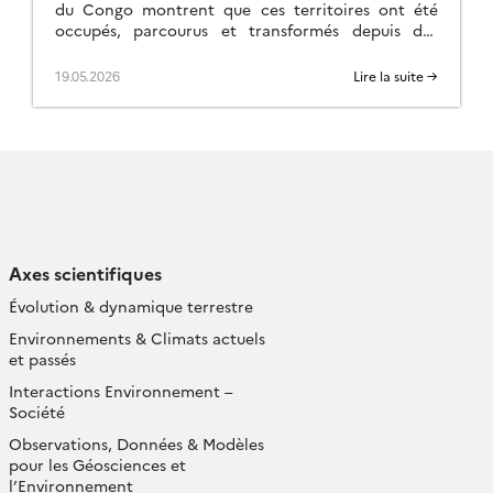
du Congo montrent que ces territoires ont été
occupés, parcourus et transformés depuis des
centaines de milliers d’années, soit bien avant la
grande […]
19.05.2026
Lire la suite →
Axes scientifiques
Évolution & dynamique terrestre
Environnements & Climats actuels
et passés
Interactions Environnement –
Société
Observations, Données & Modèles
pour les Géosciences et
l’Environnement