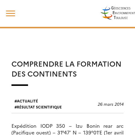
Skip
Rechercher :
to
content
COMPRENDRE LA FORMATION
DES CONTINENTS
ACTUALITÉ
26 mars 2014
RÉSULTAT SCIENTIFIQUE
Expédition IODP 350 – Izu Bonin rear arc
(Pacifique ouest) – 31°47′ N – 139°01’E (1er avril