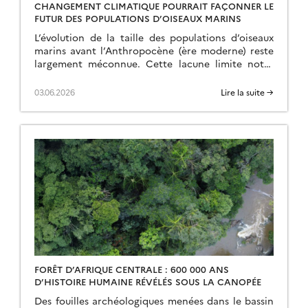
CHANGEMENT CLIMATIQUE POURRAIT FAÇONNER LE
FUTUR DES POPULATIONS D’OISEAUX MARINS
L’évolution de la taille des populations d’oiseaux
marins avant l’Anthropocène (ère moderne) reste
largement méconnue. Cette lacune limite notre
compréhension des phénomènes actuels et notre
capacité à prédire les conséquences […]
03.06.2026
Lire la suite →
FORÊT D’AFRIQUE CENTRALE : 600 000 ANS
D’HISTOIRE HUMAINE RÉVÉLÉS SOUS LA CANOPÉE
Des fouilles archéologiques menées dans le bassin