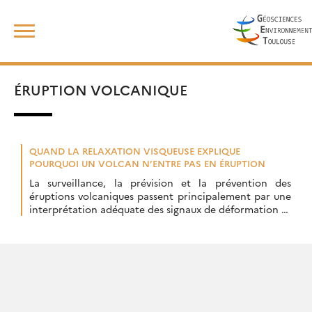
Skip
Rechercher :
to
content
ÉRUPTION VOLCANIQUE
QUAND LA RELAXATION VISQUEUSE EXPLIQUE
POURQUOI UN VOLCAN N’ENTRE PAS EN ÉRUPTION
La surveillance, la prévision et la prévention des
éruptions volcaniques passent principalement par une
interprétation adéquate des signaux de déformation et
sismicité, qui sont généralement associés aux
mécanismes d’ascension et […]