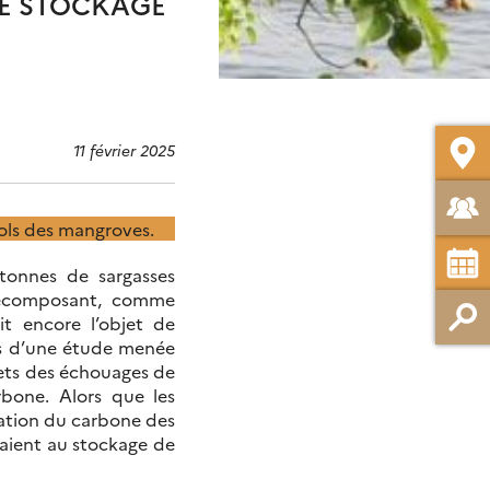
LE STOCKAGE
11 février 2025
sols des mangroves.
 tonnes de sargasses
 décomposant, comme
it encore l’objet de
cas d’une étude menée
ffets des échouages de
bone. Alors que les
dation du carbone des
uaient au stockage de