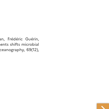
n, Frédéric Guérin,
nts shifts microbial
eanography, 69(12),