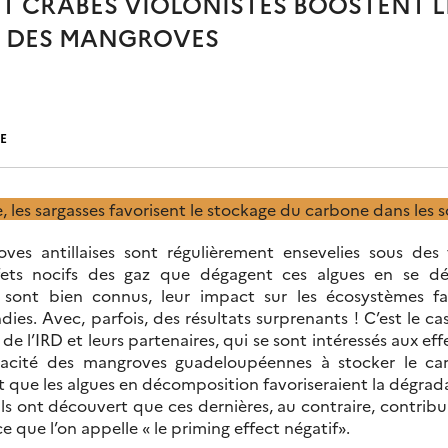
ET CRABES VIOLONISTES BOOSTENT 
 DES MANGROVES
E
, les sargasses favorisent le stockage du carbone dans les 
ves antillaises sont régulièrement ensevelies sous des
ffets nocifs des gaz que dégagent ces algues en se
, sont bien connus, leur impact sur les écosystèmes fa
ies. Avec, parfois, des résultats surprenants ! C’est le 
 de l’IRD et leurs partenaires, qui se sont intéressés aux e
apacité des mangroves guadeloupéennes à stocker le car
 que les algues en décomposition favoriseraient la dégra
ils ont découvert que ces dernières, au contraire, contrib
ce que l’on appelle « le priming effect négatif».