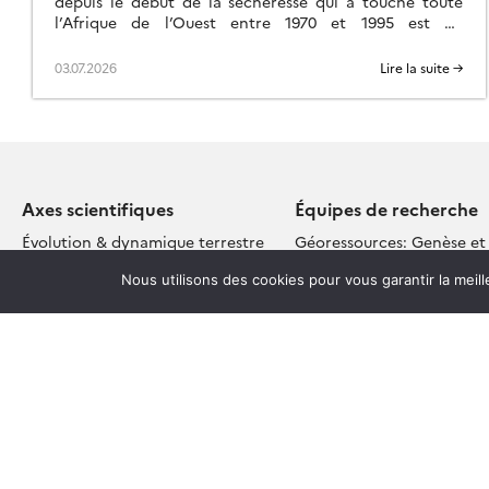
depuis le début de la sécheresse qui a touché toute
l’Afrique de l’Ouest entre 1970 et 1995 est un
phénomène bien connu, mais intriguant […]
03.07.2026
Lire la suite →
Axes scientifiques
Équipes de recherche
Évolution & dynamique terrestre
Géoressources: Genèse et
durable (G3)
Environnements & Climats actuels
Nous utilisons des cookies pour vous garantir la meil
et passés
Terre Interne – Lithosphèr
Interactions Environnement –
Géophysique et Géodésie 
Société
Couplages Lithosphère – 
Observations, Données & Modèles
Atmosphère (LOA)
pour les Géosciences et
Hydro-biogéochimie de la
l’Environnement
critique (HBZC)
Géochimie des Isotopes S
Pôles techniques
(GIS)