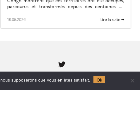
Congo montrent que ces territoires ont été occupés,
parcourus et transformés depuis des centaines de
milliers d’années, soit bien avant la grande […]
19.05.2026
Lire la suite →
Follow
us
Ok
UMR 5563 CNRS / UR 234 IRD /
e, nous supposerons que vous en êtes satisfait.
UM 97 UT / CNES
Observatoire Midi-Pyrénées
14, avenue Édouard Belin
31400 TOULOUSE
Tel :
0561332647