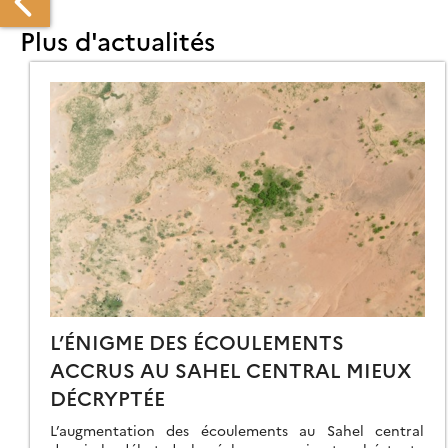
Plus d'actualités
ALITÉ
MPLEXITÉ
E
EXPLOITATION
NIÈRE
ANS
UD
U
ÉROU
L’ÉNIGME DES ÉCOULEMENTS
ACCRUS AU SAHEL CENTRAL MIEUX
DÉCRYPTÉE
L’augmentation des écoulements au Sahel central