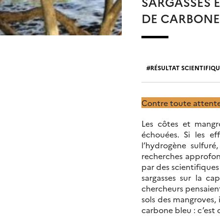
SARGASSES 
DE CARBONE
RÉSULTAT SCIENTIFIQU
Contre toute attente
Les côtes et mangro
échouées. Si les e
l’hydrogène sulfuré
recherches approfond
par des scientifiques
sargasses sur la c
chercheurs pensaient
sols des mangroves, 
carbone bleu : c’est 