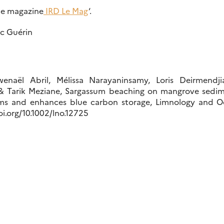
 le magazine
IRD Le Mag
‘.
ic Guérin
enaël Abril, Mélissa Narayaninsamy, Loris Deirmendjia
 Tarik Meziane, Sargassum beaching on mangrove sedime
ms and enhances blue carbon storage, Limnology and Oc
oi.org/10.1002/lno.12725