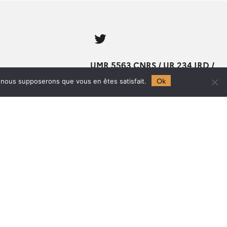
Follow
us
UMR 5563 CNRS / UR 234 IRD /
UM 97 UT / CNES
Ok
e, nous supposerons que vous en êtes satisfait.
Observatoire Midi-Pyrénées
14, avenue Édouard Belin
31400 TOULOUSE
Tel :
0561332647
Fax : 0561332560