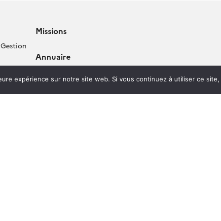
Missions
 Gestion
Annuaire
e (TIL)
leure expérience sur notre site web. Si vous continuez à utiliser ce sit
Évènements
Spatiale
Océans –
Centre de documentation de
l’OMP
 zone
tables
les