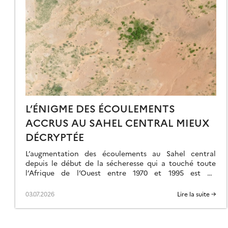
N
OUVEAU
OYEN
E
RANSPORT
U
ATINE
ANS
L’ÉNIGME DES ÉCOULEMENTS
ACCRUS AU SAHEL CENTRAL MIEUX
ROÛTE
DÉCRYPTÉE
RRESTRE
L’augmentation des écoulements au Sahel central
depuis le début de la sécheresse qui a touché toute
l’Afrique de l’Ouest entre 1970 et 1995 est un
phénomène bien connu, mais intriguant […]
03.07.2026
Lire la suite →