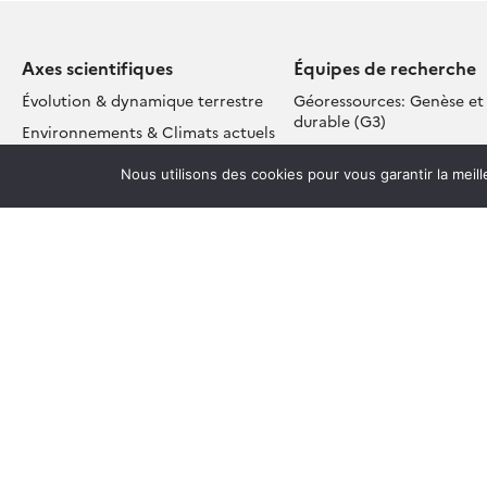
Axes scientifiques
Équipes de recherche
Évolution & dynamique terrestre
Géoressources: Genèse et
durable (G3)
Environnements & Climats actuels
et passés
Terre Interne – Lithosphèr
Nous utilisons des cookies pour vous garantir la meil
Interactions Environnement –
Géophysique et Géodésie 
Société
Couplages Lithosphère – 
Observations, Données & Modèles
Atmosphère (LOA)
pour les Géosciences et
Hydro-biogéochimie de la
l’Environnement
critique (HBZC)
Géochimie des Isotopes S
Pôles techniques
(GIS)
Pôle Géochimie et Expérimentation
Géosciences Expérimenta
(GeoExp)
Pôle Géophysique et
Positionnement
Pôle Pétrologie et Minéralogie
Services transverses