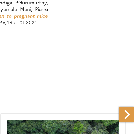
ndiga P.Gurumurthy,
yamala Mani, Pierre
iven to pregnant mice
et
y, 19 août 2021