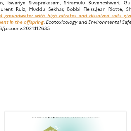
n, Iswariya Sivaprakasam, Sriramulu Buvaneshwari, Gu
urent Ruiz, Muddu Sekhar, Bobbi Fleiss,Jean Riotte, Sh
al groundwater with high nitrates and dissolved salts g
ent in the offspring
,
Ecotoxicology and Environmental Saf
16/j.ecoenv.2021.112635