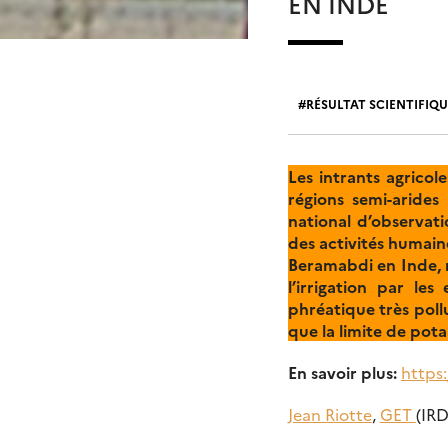
EN INDE
RÉSULTAT SCIENTIFIQU
Les intrants agrico
régions semi-arides
national d’observa
des activités humaine
Beramabdi en Inde, r
l’irrigation par le
phréatique très poll
que la limite de potab
En savoir plus:
https:
Jean Riotte
,
GET
(IR