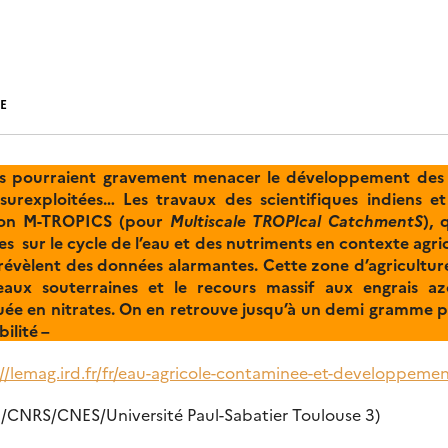
E
les pourraient gravement menacer le développement des 
 surexploitées… Les travaux des scientifiques indiens et
tion M-TROPICS (pour
Multiscale TROPIcal CatchmentS
), 
s sur le cycle de l’eau et des nutriments en contexte agri
évèlent des données alarmantes. Cette zone d’agriculture
s eaux souterraines et le recours massif aux engrais a
uée en nitrates. On en retrouve jusqu’à un demi gramme par 
ilité –
//lemag.ird.fr/fr/eau-agricole-contaminee-et-developpemen
D/CNRS/CNES/Université Paul-Sabatier Toulouse 3)