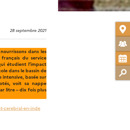
28 septembre 2021
nourrissons dans les
 français du service
qui étudient l’impact
cole dans le bassin de
 intensive, basée sur
zotés, voit sa nappe
litre – dix fois plus
t-cerebral-en-inde