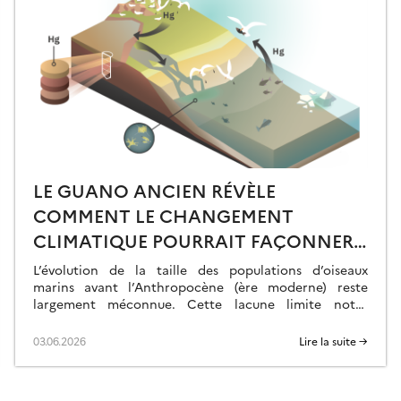
LE GUANO ANCIEN RÉVÈLE
COMMENT LE CHANGEMENT
CLIMATIQUE POURRAIT FAÇONNER
LE FUTUR DES POPULATIONS
L’évolution de la taille des populations d’oiseaux
D’OISEAUX MARINS
marins avant l’Anthropocène (ère moderne) reste
largement méconnue. Cette lacune limite notre
compréhension des phénomènes actuels et notre
capacité à prédire les conséquences […]
03.06.2026
Lire la suite →