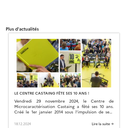
Plus d'actualités
LE CENTRE CASTAING FÊTE SES 10 ANS !
Vendredi 29 novembre 2024, le Centre de
Microcaractérisation Castaing a fêté ses 10 ans.
Créé le 1er janvier 2014 sous l’impulsion de sept
laboratoires toulousains (CEMES, CIRIMAT, GET,
LAAS, LAPLACE, […]
18.12.2024
Lire la suite →