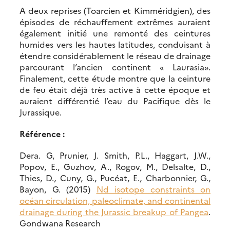
A deux reprises (Toarcien et Kimméridgien), des
épisodes de réchauffement extrêmes auraient
également initié une remonté des ceintures
humides vers les hautes latitudes, conduisant à
étendre considérablement le réseau de drainage
parcourant l’ancien continent « Laurasia».
Finalement, cette étude montre que la ceinture
de feu était déjà très active à cette époque et
auraient différentié l’eau du Pacifique dès le
Jurassique.
Référence :
Dera. G, Prunier, J. Smith, P.L., Haggart, J.W.,
Popov, E., Guzhov, A., Rogov, M., Delsalte, D.,
Thies, D., Cuny, G., Pucéat, E., Charbonnier, G.,
Bayon, G. (2015)
Nd isotope constraints on
océan circulation, paleoclimate, and continental
drainage during the Jurassic breakup of Pangea
.
Gondwana Research