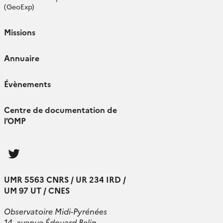
(GeoExp)
Missions
Annuaire
Évènements
Centre de documentation de
l’OMP
Follow
us
UMR 5563 CNRS / UR 234 IRD /
UM 97 UT / CNES
Observatoire Midi-Pyrénées
14, avenue Édouard Belin