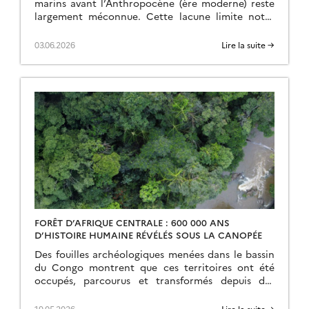
marins avant l’Anthropocène (ère moderne) reste
largement méconnue. Cette lacune limite notre
compréhension des phénomènes actuels et notre
capacité à prédire les conséquences […]
03.06.2026
Lire la suite →
FORÊT D’AFRIQUE CENTRALE : 600 000 ANS
D’HISTOIRE HUMAINE RÉVÉLÉS SOUS LA CANOPÉE
Des fouilles archéologiques menées dans le bassin
du Congo montrent que ces territoires ont été
occupés, parcourus et transformés depuis des
centaines de milliers d’années, soit bien avant la
grande […]
19.05.2026
Lire la suite →