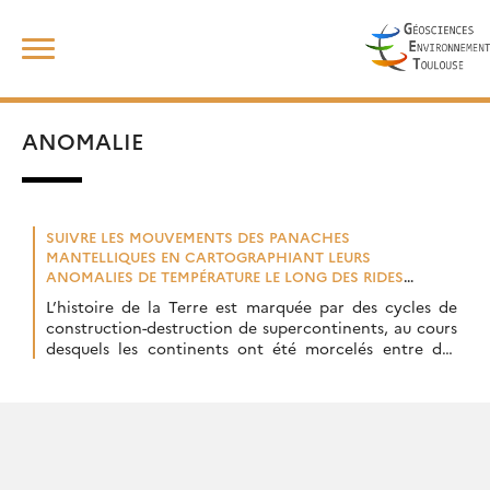
Skip
Rechercher :
to
content
ANOMALIE
SUIVRE LES MOUVEMENTS DES PANACHES
MANTELLIQUES EN CARTOGRAPHIANT LEURS
ANOMALIES DE TEMPÉRATURE LE LONG DES RIDES
MÉDIO-OCÉANIQUES
L’histoire de la Terre est marquée par des cycles de
construction-destruction de supercontinents, au cours
desquels les continents ont été morcelés entre des
océans naissants puis ré-assemblés. Tracer ces
mouvements […]