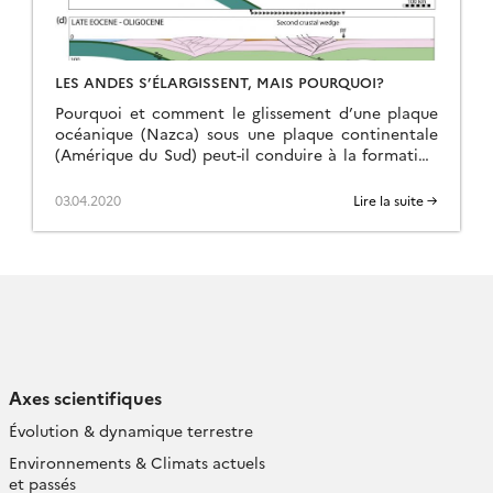
LES ANDES S’ÉLARGISSENT, MAIS POURQUOI?
Pourquoi et comment le glissement d’une plaque
océanique (Nazca) sous une plaque continentale
(Amérique du Sud) peut-il conduire à la formation
d’une chaîne de montagnes parmi les plus hautes
du […]
03.04.2020
Lire la suite →
Axes scientifiques
Évolution & dynamique terrestre
Environnements & Climats actuels
et passés