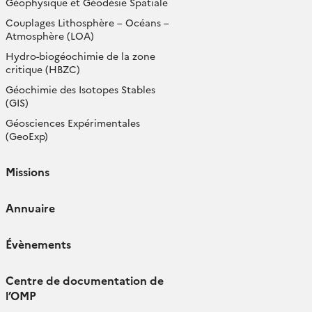
Géophysique et Géodésie Spatiale
Couplages Lithosphère – Océans –
Atmosphère (LOA)
Hydro-biogéochimie de la zone
critique (HBZC)
Géochimie des Isotopes Stables
(GIS)
Géosciences Expérimentales
(GeoExp)
Missions
Annuaire
Évènements
Centre de documentation de
l’OMP