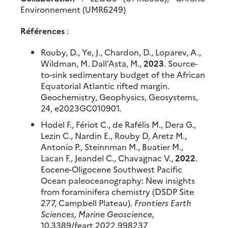
Environnement (UMR6249)
Références
:
Rouby, D., Ye, J., Chardon, D., Loparev, A.,
Wildman, M. Dall’Asta, M.,
2023
. Source-
to-sink sedimentary budget of the African
Equatorial Atlantic rifted margin.
Geochemistry, Geophysics, Geosystems,
24, e2023GC010901.
Hodel F., Fériot C., de Rafélis M., Dera G.,
Lezin C., Nardin E., Rouby D, Aretz M.,
Antonio P., Steinnman M., Buatier M.,
Lacan F., Jeandel C., Chavagnac V.,
2022
.
Eocene-Oligocene Southwest Pacific
Ocean paleoceanography: New insights
from foraminifera chemistry (DSDP Site
277, Campbell Plateau).
Frontiers Earth
Sciences, Marine Geoscience,
10.3389/feart.2022.998237