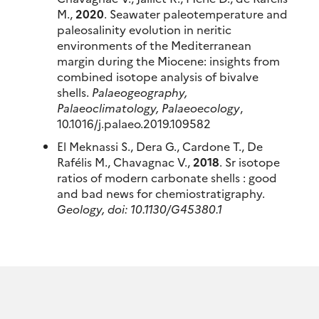
M.,
2020
. Seawater paleotemperature and
paleosalinity evolution in neritic
environments of the Mediterranean
margin during the Miocene: insights from
combined isotope analysis of bivalve
shells.
Palaeogeography,
Palaeoclimatology, Palaeoecology
,
10.1016/j.palaeo.2019.109582
El Meknassi S., Dera G., Cardone T., De
Rafélis M., Chavagnac V.,
2018
. Sr isotope
ratios of modern carbonate shells : good
and bad news for chemiostratigraphy.
Geology, doi: 10.1130/G45380.1