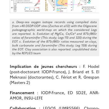
a. Deep-sea oxygen isotope records using compiled data
from >40 DSDP-ODP sites (Zachos et al.12) with the Oligocene
paleogeographic world-map on which the considered Legs
are reported. b. Evolution of Mg/Ca, Ce/Ce* and 87Sr/86Sr
ratios of foraminifer (This study; Legs 113 and 320) during the
EOT. c. Evolution of the 87Sr/86Sr ratios measured on clays,
bulk carbonate and foraminifer (This study; Leg 159) during
the EOT. Clay association is also reported. unpublished data
by the REPLIES team
Implication de jeunes chercheurs
: F. Hodel
(post-doctorant IODP-France), J. Briard et S. El
Meknassi (doctorantes), C. Fériot et R. Grespan
(Masters 2)
Financement
: IODP-France, ED SD2E, ANR-
AMOR, INSU-LEFE
Collaboration
: LEGOS (UMR5566), Chrono-