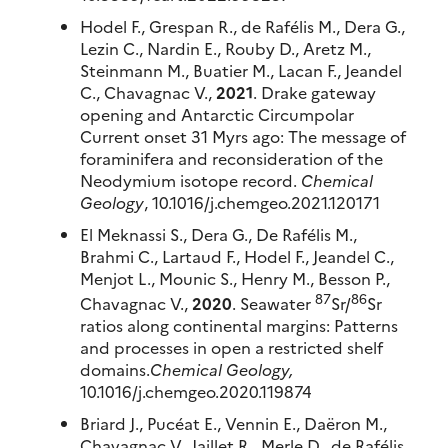
Hodel F., Grespan R., de Rafélis M., Dera G.,
Lezin C., Nardin E., Rouby D., Aretz M.,
Steinmann M., Buatier M., Lacan F., Jeandel
C., Chavagnac V.,
2021
. Drake gateway
opening and Antarctic Circumpolar
Current onset 31 Myrs ago: The message of
foraminifera and reconsideration of the
Neodymium isotope record.
Chemical
Geology
, 10.1016/j.chemgeo.2021.120171
El Meknassi S., Dera G., De Rafélis M.,
Brahmi C., Lartaud F., Hodel F., Jeandel C.,
Menjot L., Mounic S., Henry M., Besson P.,
87
86
Chavagnac V.,
2020
. Seawater
Sr/
Sr
ratios along continental margins: Patterns
and processes in open a restricted shelf
domains.
Chemical Geology,
10.1016/j.chemgeo.2020.119874
Briard J., Pucéat E., Vennin E., Daëron M.,
Chavagnac V., Jaillet R., Merle D., de Rafélis