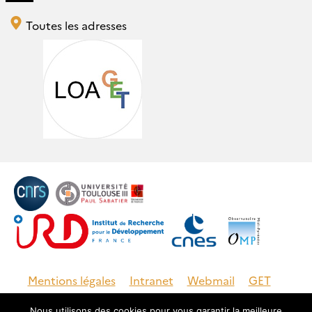
Toutes les adresses
Mentions légales
Intranet
Webmail
GET
Documentation
Login
Nous utilisons des cookies pour vous garantir la meilleure