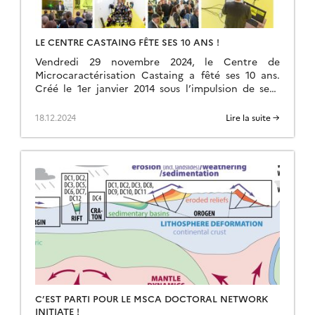
LE CENTRE CASTAING FÊTE SES 10 ANS !
Vendredi 29 novembre 2024, le Centre de
Microcaractérisation Castaing a fêté ses 10 ans.
Créé le 1er janvier 2014 sous l’impulsion de sept
laboratoires toulousains (CEMES, CIRIMAT, GET,
LAAS, LAPLACE, […]
18.12.2024
Lire la suite →
C’EST PARTI POUR LE MSCA DOCTORAL NETWORK
INITIATE !