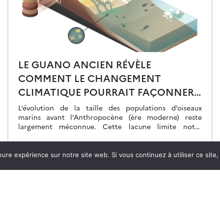
LE GUANO ANCIEN RÉVÈLE
COMMENT LE CHANGEMENT
CLIMATIQUE POURRAIT FAÇONNER
LE FUTUR DES POPULATIONS
L’évolution de la taille des populations d’oiseaux
D’OISEAUX MARINS
marins avant l’Anthropocène (ère moderne) reste
largement méconnue. Cette lacune limite notre
compréhension des phénomènes actuels et notre
capacité à prédire les conséquences […]
03.06.2026
Lire la suite →
leure expérience sur notre site web. Si vous continuez à utiliser ce sit
Missions