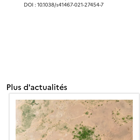
DOI : 10.1038/s41467-021-27454-7
ÉNIGME
E
ORIGINE
E
EMIÈRE
ROÛTE
RRESTRE
FIN
SOLUE
Plus d'actualités