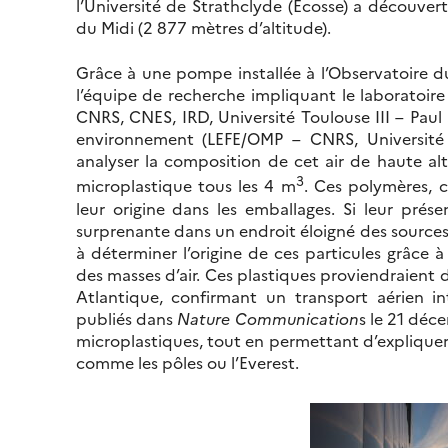
l’Université de Strathclyde (Ecosse) a découve
du Midi (2 877 mètres d’altitude).
Grâce à une pompe installée à l’Observatoire d
l’équipe de recherche impliquant le laboratoi
CNRS, CNES, IRD, Université Toulouse III – Paul 
environnement (LEFE/OMP – CNRS, Université T
analyser la composition de cet air de haute alt
3
microplastique tous les 4 m
. Ces polymères, 
leur origine dans les emballages. Si leur prése
surprenante dans un endroit éloigné des sources 
à déterminer l’origine de ces particules grâce 
des masses d’air. Ces plastiques proviendraient
Atlantique, confirmant un transport aérien int
publiés dans
Nature Communication
s le 21 déc
microplastiques, tout en permettant d’expliquer
comme les pôles ou l’Everest.