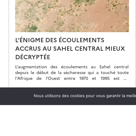
L’ÉNIGME DES ÉCOULEMENTS
ACCRUS AU SAHEL CENTRAL MIEUX
DÉCRYPTÉE
L’augmentation des écoulements au Sahel central
depuis le début de la sécheresse qui a touché toute
l’Afrique de l’Ouest entre 1970 et 1995 est un
phénomène bien connu, mais intriguant […]
03.07.2026
Lire la suite →
Nous utilisons des cookies pour vous garantir la meil
Axes scientifiques
Équipes de recherche