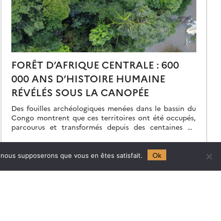
FORÊT D’AFRIQUE CENTRALE : 600
000 ANS D’HISTOIRE HUMAINE
RÉVÉLÉS SOUS LA CANOPÉE
Des fouilles archéologiques menées dans le bassin du
Congo montrent que ces territoires ont été occupés,
parcourus et transformés depuis des centaines de
milliers d’années, soit bien avant la grande […]
19.05.2026
Lire la suite →
Ok
e, nous supposerons que vous en êtes satisfait.
Follow
us