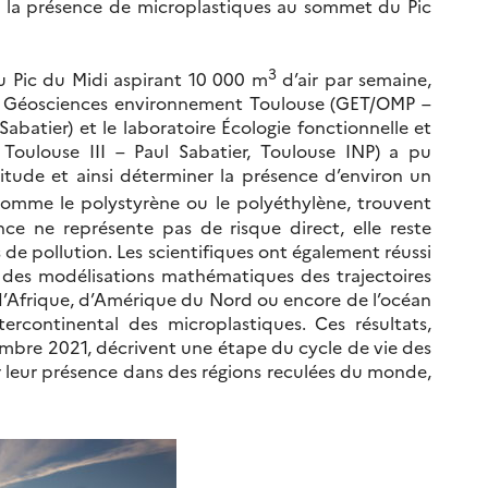
rt la présence de microplastiques au sommet du Pic
3
u Pic du Midi aspirant 10 000 m
d’air par semaine,
re Géosciences environnement Toulouse (GET/OMP –
Sabatier) et le laboratoire Écologie fonctionnelle et
oulouse III – Paul Sabatier, Toulouse INP) a pu
itude et ainsi déterminer la présence d’environ un
comme le polystyrène ou le polyéthylène, trouvent
nce ne représente pas de risque direct, elle reste
de pollution. Les scientifiques ont également réussi
à des modélisations mathématiques des trajectoires
 d’Afrique, d’Amérique du Nord ou encore de l’océan
ercontinental des microplastiques. Ces résultats,
embre 2021, décrivent une étape du cycle de vie des
 leur présence dans des régions reculées du monde,