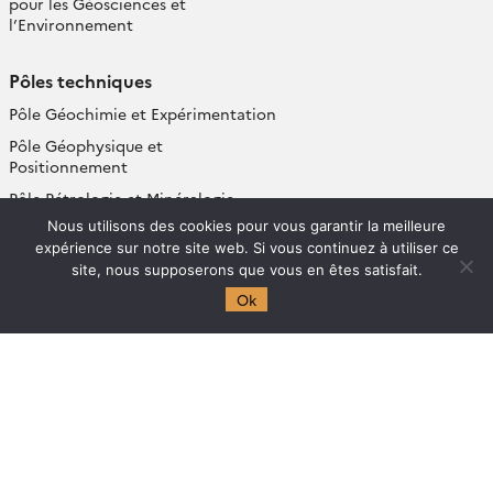
pour les Géosciences et
l’Environnement
Pôles techniques
Pôle Géochimie et Expérimentation
Pôle Géophysique et
Positionnement
Pôle Pétrologie et Minéralogie
Nous utilisons des cookies pour vous garantir la meilleure
Services transverses
expérience sur notre site web. Si vous continuez à utiliser ce
site, nous supposerons que vous en êtes satisfait.
Équipes de recherche
Ok
Géoressources: Genèse et Gestion
durable (G3)
Terre Interne – Lithosphère (TIL)
Géophysique et Géodésie Spatiale
Couplages Lithosphère – Océans –
Atmosphère (LOA)
Hydro-biogéochimie de la zone