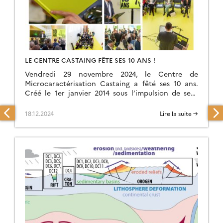
LE CENTRE CASTAING FÊTE SES 10 ANS !
Vendredi 29 novembre 2024, le Centre de
Microcaractérisation Castaing a fêté ses 10 ans.
Créé le 1er janvier 2014 sous l’impulsion de sept
laboratoires toulousains (CEMES, CIRIMAT, GET,
LAAS, LAPLACE, […]
18.12.2024
Lire la suite →