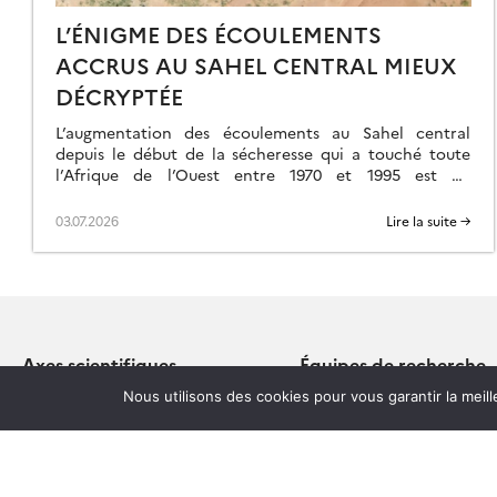
L’ÉNIGME DES ÉCOULEMENTS
ACCRUS AU SAHEL CENTRAL MIEUX
DÉCRYPTÉE
L’augmentation des écoulements au Sahel central
depuis le début de la sécheresse qui a touché toute
l’Afrique de l’Ouest entre 1970 et 1995 est un
phénomène bien connu, mais intriguant […]
03.07.2026
Lire la suite →
Axes scientifiques
Équipes de recherche
Évolution & dynamique terrestre
Géoressources: Genèse et
Nous utilisons des cookies pour vous garantir la meil
durable (G3)
Environnements & Climats actuels
et passés
Terre Interne – Lithosphèr
Interactions Environnement –
Géophysique et Géodésie 