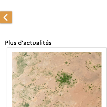
Plus d'actualités
SCRIPTIONS
UVERTES
OUR
ORMATION
RSTERITE
21