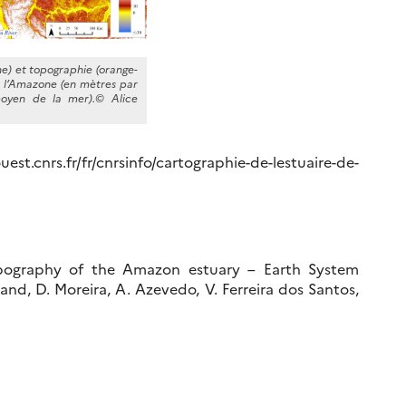
ne) et topographie (orange-
de l’Amazone (en mètres par
oyen de la mer).© Alice
t.cnrs.fr/fr/cnrsinfo/cartographie-de-lestuaire-de-
pography of the Amazon estuary – Earth System
and, D. Moreira, A. Azevedo, V. Ferreira dos Santos,