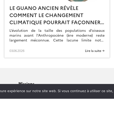
LE GUANO ANCIEN RÉVÈLE
COMMENT LE CHANGEMENT
CLIMATIQUE POURRAIT FAÇONNER
LE FUTUR DES POPULATIONS
L’évolution de la taille des populations d’oiseaux
D’OISEAUX MARINS
marins avant l’Anthropocène (ère moderne) reste
largement méconnue. Cette lacune limite notre
compréhension des phénomènes actuels et notre
capacité à prédire les conséquences […]
03.06.2026
Lire la suite →
Missions
 Gestion
leure expérience sur notre site web. Si vous continuez à utiliser ce sit
Annuaire
e (TIL)
Évènements
Spatiale