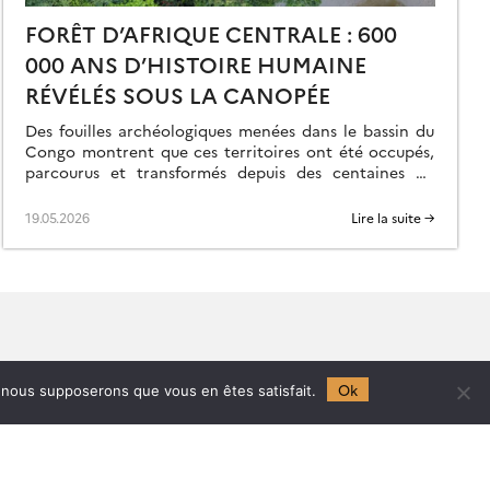
FORÊT D’AFRIQUE CENTRALE : 600
000 ANS D’HISTOIRE HUMAINE
RÉVÉLÉS SOUS LA CANOPÉE
Des fouilles archéologiques menées dans le bassin du
Congo montrent que ces territoires ont été occupés,
parcourus et transformés depuis des centaines de
milliers d’années, soit bien avant la grande […]
19.05.2026
Lire la suite →
Follow
us
Ok
e, nous supposerons que vous en êtes satisfait.
UMR 5563 CNRS / UR 234 IRD /
UM 97 UT / CNES