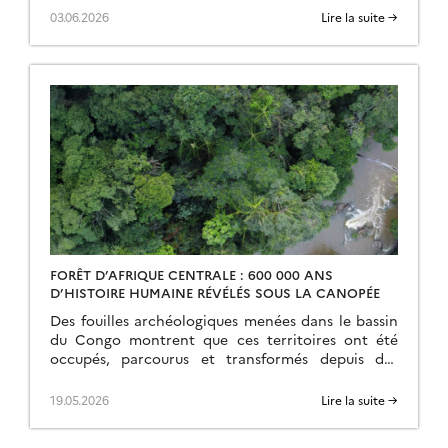
capacité à prédire les conséquences […]
03.06.2026
Lire la suite →
FORÊT D’AFRIQUE CENTRALE : 600 000 ANS
D’HISTOIRE HUMAINE RÉVÉLÉS SOUS LA CANOPÉE
Des fouilles archéologiques menées dans le bassin
du Congo montrent que ces territoires ont été
occupés, parcourus et transformés depuis des
centaines de milliers d’années, soit bien avant la
grande […]
19.05.2026
Lire la suite →