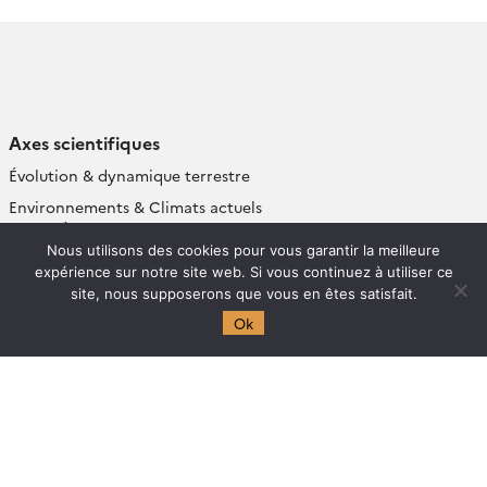
Axes scientifiques
Évolution & dynamique terrestre
Environnements & Climats actuels
et passés
Nous utilisons des cookies pour vous garantir la meilleure
Interactions Environnement –
expérience sur notre site web. Si vous continuez à utiliser ce
Société
site, nous supposerons que vous en êtes satisfait.
Observations, Données & Modèles
Ok
pour les Géosciences et
l’Environnement
Pôles techniques
Pôle Géochimie et Expérimentation
Pôle Géophysique et