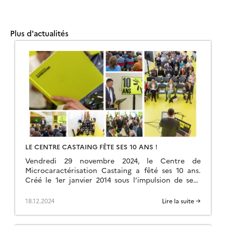
Plus d'actualités
LE CENTRE CASTAING FÊTE SES 10 ANS !
Vendredi 29 novembre 2024, le Centre de
Microcaractérisation Castaing a fêté ses 10 ans.
Créé le 1er janvier 2014 sous l’impulsion de sept
laboratoires toulousains (CEMES, CIRIMAT, GET,
LAAS, LAPLACE, […]
18.12.2024
Lire la suite →