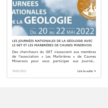
LES JOURNÉES NATIONALES DE LA GÉOLOGIE AVEC
LE GET ET LES MARBRIÈRES DE CAUNES MINERVOIS
Des chercheurs du GET s’associent aux membres
de l’association « Les Marbrières » de Caunes
Minervois pour vous participer aux Journées
Nationales de la Géologie, à l’initiative de la
Société Géologique de […]
19.05.2022
Lire la suite →