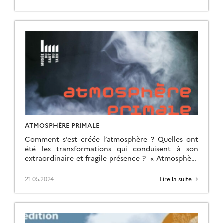
ATMOSPHÈRE PRIMALE
Comment s’est créée l’atmosphère ? Quelles ont
été les transformations qui conduisent à son
extraordinaire et fragile présence ? « Atmosphère
primale » s’adresse à tous. C’est une installation
plastique qui croise […]
21.05.2024
Lire la suite →