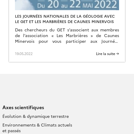
LES JOURNÉES NATIONALES DE LA GÉOLOGIE AVEC
LE GET ET LES MARBRIÈRES DE CAUNES MINERVOIS
Des chercheurs du GET s’associent aux membres
de l’association « Les Marbrières » de Caunes
Minervois pour vous participer aux Journées
Nationales de la Géologie, à l’initiative de la
Société Géologique de […]
19.05.2022
Lire la suite →
Axes scientifiques
Évolution & dynamique terrestre
Environnements & Climats actuels
et passés