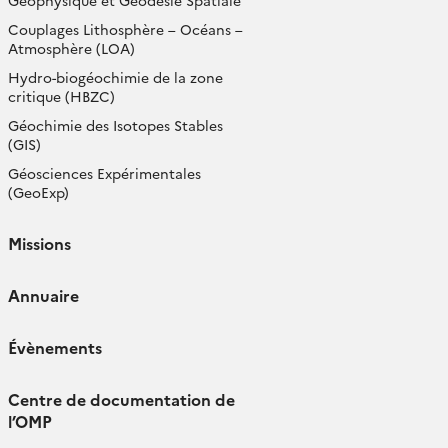
Géophysique et Géodésie Spatiale
Couplages Lithosphère – Océans –
Atmosphère (LOA)
Hydro-biogéochimie de la zone
critique (HBZC)
Géochimie des Isotopes Stables
(GIS)
Géosciences Expérimentales
(GeoExp)
Missions
Annuaire
Évènements
Centre de documentation de
l’OMP