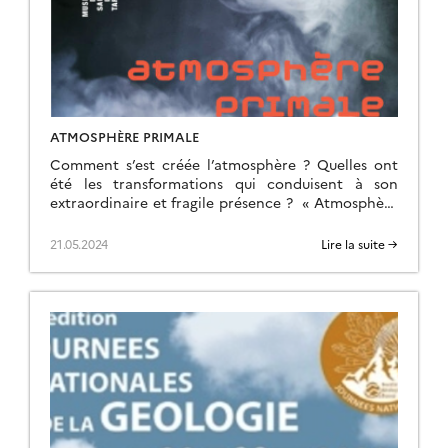
ATMOSPHÈRE PRIMALE
Comment s’est créée l’atmosphère ? Quelles ont
été les transformations qui conduisent à son
extraordinaire et fragile présence ? « Atmosphère
primale » s’adresse à tous. C’est une installation
plastique qui croise […]
21.05.2024
Lire la suite →