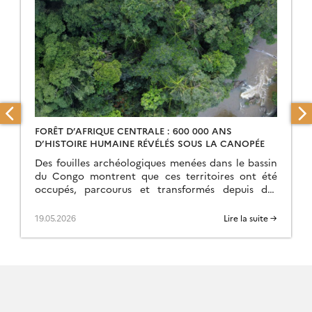
FORÊT D’AFRIQUE CENTRALE : 600 000 ANS
D’HISTOIRE HUMAINE RÉVÉLÉS SOUS LA CANOPÉE
Des fouilles archéologiques menées dans le bassin
du Congo montrent que ces territoires ont été
occupés, parcourus et transformés depuis des
centaines de milliers d’années, soit bien avant la
grande […]
19.05.2026
Lire la suite →