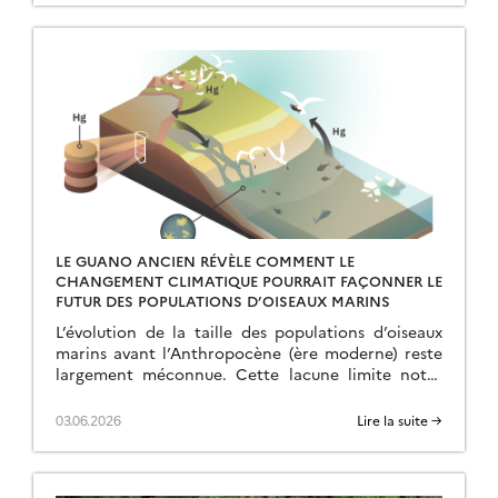
LE GUANO ANCIEN RÉVÈLE COMMENT LE
CHANGEMENT CLIMATIQUE POURRAIT FAÇONNER LE
FUTUR DES POPULATIONS D’OISEAUX MARINS
L’évolution de la taille des populations d’oiseaux
marins avant l’Anthropocène (ère moderne) reste
largement méconnue. Cette lacune limite notre
compréhension des phénomènes actuels et notre
capacité à prédire les conséquences […]
03.06.2026
Lire la suite →