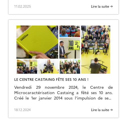
11.02.2025
Lire la suite →
LE CENTRE CASTAING FÊTE SES 10 ANS !
Vendredi 29 novembre 2024, le Centre de
Microcaractérisation Castaing a fêté ses 10 ans.
Créé le 1er janvier 2014 sous l’impulsion de sept
laboratoires toulousains (CEMES, CIRIMAT, GET,
LAAS, LAPLACE, […]
18.12.2024
Lire la suite →