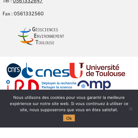
Tel :
0561332647
Fax : 0561332560
Nous utilisons des cookies pour vous garantir la meilleure
expérience sur notre site web. Si vous continuez à utiliser ce
Mentions légales
Intranet
Webmail
Login
site, nous supposerons que vous en êtes satisfait.
Ok