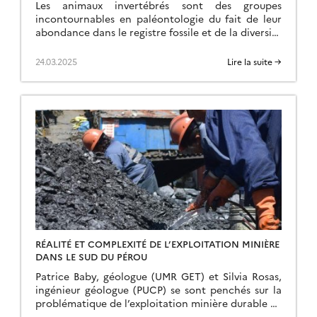
Les animaux invertébrés sont des groupes
incontournables en paléontologie du fait de leur
abondance dans le registre fossile et de la diversité
de leurs plans anatomiques. Les reconnaître et
comprendre […]
24.03.2025
Lire la suite →
RÉALITÉ ET COMPLEXITÉ DE L’EXPLOITATION MINIÈRE
DANS LE SUD DU PÉROU
Patrice Baby, géologue (UMR GET) et Silvia Rosas,
ingénieur géologue (PUCP) se sont penchés sur la
problématique de l’exploitation minière durable au
Pérou. C’est ainsi qu’est né le PSF MIGEDU […]